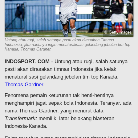
© GettyImages
Untung atau rugi, salah satunya pasti akan dirasakan Timnas
Indonesia, jika nantinya ingin menaturalisasi gelandang jebolan tim top
Kanada, Thomas Gardner.
INDOSPORT. COM -
Untung atau rugi, salah satunya
pasti akan dirasakan timnas Indonesia jika kelak
menaturalisasi gelandang jebolan tim top Kanada,
Thomas Gardner
.
Fenomena pemain keturunan tak henti-hentinya
menghampiri jagat sepak bola Indonesia. Teranyar, ada
nama Thomas Gardner, yang menurut data
Transfermarkt
memiliki latar belakang blasteran
Indonesia-Kanada.