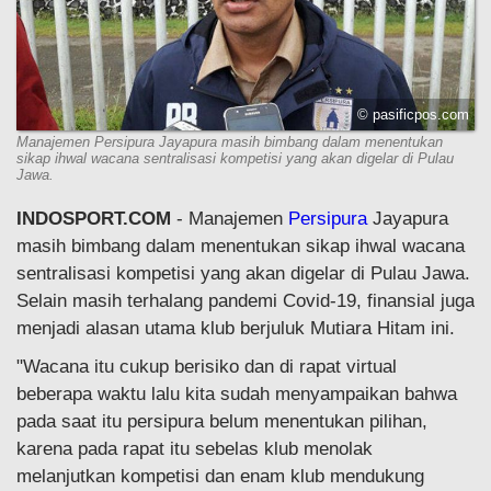
© pasificpos.com
Manajemen Persipura Jayapura masih bimbang dalam menentukan
sikap ihwal wacana sentralisasi kompetisi yang akan digelar di Pulau
Jawa.
INDOSPORT.COM
- Manajemen
Persipura
Jayapura
masih bimbang dalam menentukan sikap ihwal wacana
sentralisasi kompetisi yang akan digelar di Pulau Jawa.
Selain masih terhalang pandemi Covid-19, finansial juga
menjadi alasan utama klub berjuluk Mutiara Hitam ini.
"Wacana itu cukup berisiko dan di rapat virtual
beberapa waktu lalu kita sudah menyampaikan bahwa
pada saat itu persipura belum menentukan pilihan,
karena pada rapat itu sebelas klub menolak
melanjutkan kompetisi dan enam klub mendukung