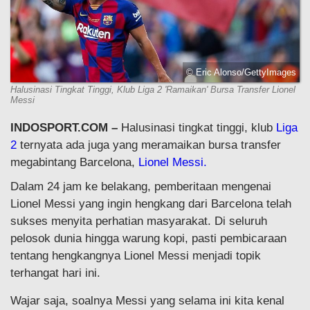
© Eric Alonso/GettyImages
Halusinasi Tingkat Tinggi, Klub Liga 2 'Ramaikan' Bursa Transfer Lionel
Messi
INDOSPORT.COM –
Halusinasi tingkat tinggi, klub
Liga
2
ternyata ada juga yang meramaikan bursa transfer
megabintang Barcelona,
Lionel Messi.
Dalam 24 jam ke belakang, pemberitaan mengenai
Lionel Messi yang ingin hengkang dari Barcelona telah
sukses menyita perhatian masyarakat. Di seluruh
pelosok dunia hingga warung kopi, pasti pembicaraan
tentang hengkangnya Lionel Messi menjadi topik
terhangat hari ini.
Wajar saja, soalnya Messi yang selama ini kita kenal