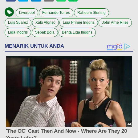
Liverpool
Fernando Torres
Raheem Sterling
Luis Suarez
Xabi Alonso
Liga Primer Inggris
John Arne Riise
Liga Inggris
Sepak Bola
Berita Liga Inggris