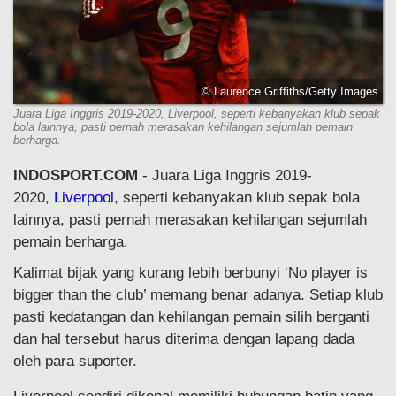
© Laurence Griffiths/Getty Images
Juara Liga Inggris 2019-2020, Liverpool, seperti kebanyakan klub sepak
bola lainnya, pasti pernah merasakan kehilangan sejumlah pemain
berharga.
INDOSPORT.COM
- Juara Liga Inggris 2019-
2020,
Liverpool
, seperti kebanyakan klub sepak bola
lainnya, pasti pernah merasakan kehilangan sejumlah
pemain berharga.
Kalimat bijak yang kurang lebih berbunyi ‘No player is
bigger than the club’ memang benar adanya. Setiap klub
pasti kedatangan dan kehilangan pemain silih berganti
dan hal tersebut harus diterima dengan lapang dada
oleh para suporter.