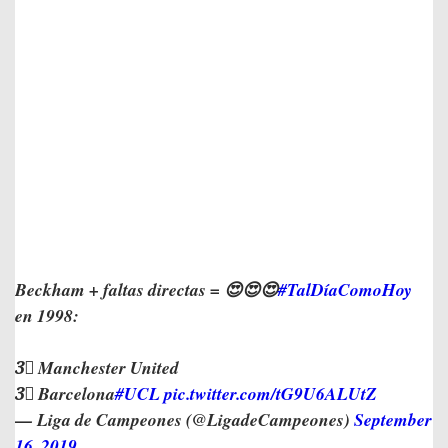
Beckham + faltas directas = 😍😍😍
#TalDíaComoHoy
en 1998:
3⃣ Manchester United
3⃣ Barcelona
#UCL
pic.twitter.com/tG9U6ALUtZ
— Liga de Campeones (@LigadeCampeones)
September
16, 2019