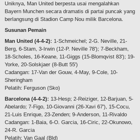
Uniknya, Man United berpesta usai mengalahkan
Bayern Munchen secara dramatis di partai puncak yang
berlangsung di Stadion Camp Nou milik Barcelona.
Susunan Pemain
Man United (4-4-2):
1-Schmeichel; 2-G. Neville, 21-
Berg, 6-Stam, 3-Irwin (12-P. Neville 78'); 7-Beckham,
18-Scholes, 16-Keane, 11-Giggs (15-Blomqvist 83'); 19-
Yorke, 20-Solskjaer (8-Butt 55')
Cadangan: 17-Van der Gouw, 4-May, 9-Cole, 10-
Sheringham
Pelatih: Ferguson (Sko)
Barcelona (4-4-2):
13-Hesp; 2-Reiziger, 12-Barjuan, 5-
Abelardo; 7-Figo, 10-Giovanni (26-Xavi 67'), 15-Cocu,
21-Luis Enrique, 23-Zenden; 9-Anderson, 11-Rivaldo
Cadangan: 1-Baia, 6-O. Garcia, 16-Ciric, 22-Okunowo,
24-R. Garcia
Pelatih: Van Gaal (Bld)