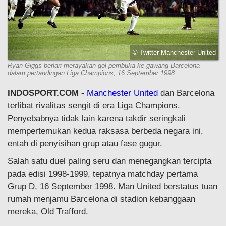
© Twitter Manchester United
Ryan Giggs berlari merayakan gol pembuka ke gawang Barcelona
dalam pertandingan Liga Champions, 16 September 1998.
INDOSPORT.COM -
Manchester United
dan Barcelona
terlibat rivalitas sengit di era Liga Champions.
Penyebabnya tidak lain karena takdir seringkali
mempertemukan kedua raksasa berbeda negara ini,
entah di penyisihan grup atau fase gugur.
Salah satu duel paling seru dan menegangkan tercipta
pada edisi 1998-1999, tepatnya matchday pertama
Grup D, 16 September 1998. Man United berstatus tuan
rumah menjamu Barcelona di stadion kebanggaan
mereka, Old Trafford.