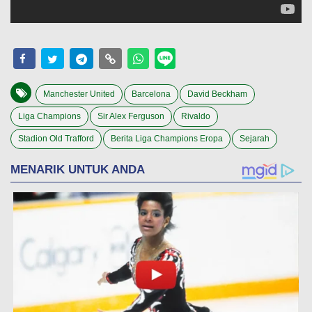
Manchester United
Barcelona
David Beckham
Liga Champions
Sir Alex Ferguson
Rivaldo
Stadion Old Trafford
Berita Liga Champions Eropa
Sejarah