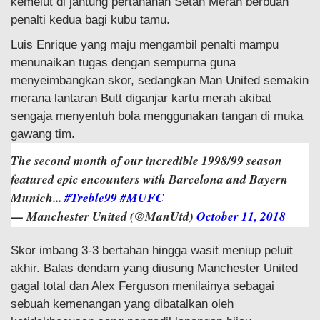
kemelut di jantung pertahanan Setan Merah berbuah
penalti kedua bagi kubu tamu.
Luis Enrique yang maju mengambil penalti mampu
menunaikan tugas dengan sempurna guna
menyeimbangkan skor, sedangkan Man United semakin
merana lantaran Butt diganjar kartu merah akibat
sengaja menyentuh bola menggunakan tangan di muka
gawang tim.
The second month of our incredible 1998/99 season
featured epic encounters with Barcelona and Bayern
Munich...
#Treble99
#MUFC
— Manchester United (@ManUtd)
October 11, 2018
Skor imbang 3-3 bertahan hingga wasit meniup peluit
akhir. Balas dendam yang diusung Manchester United
gagal total dan Alex Ferguson menilainya sebagai
sebuah kemenangan yang dibatalkan oleh