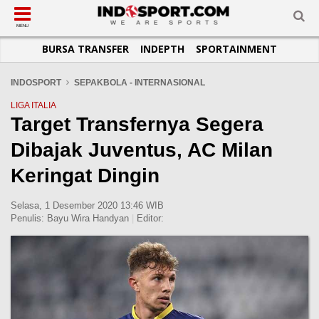
SUB-MENU
SUB-MENU
SUB-MENU
SUB-MENU
SUB-MENU
SUB-MENU
MENU
BURSA TRANSFER
INDEPTH
SPORTAINMENT
SEPAKBOLA
SPORTAINMENT
OTOMOTIF
BASKET
JADWAL
TOPIK HARI INI
LIGA 1
SELEBSPORT
MOTOGP
RAKET
KLASEMEN
PERATURAN OLAHRAGA
INDOSPORT
SEPAKBOLA - INTERNASIONAL
LIGA 2
LIFESTYLE
FORMULA 1
MMA
TIPS DAN TRIK
LIGA ITALIA
Target Transfernya Segera
LIGA INGGRIS
OTOMANIA
FUTSAL
INFOGRAFIS
Dibajak Juventus, AC Milan
LIGA ITALIA
OLIMPIK
GALERI FOTO
LIGA SPANYOL
E-SPORT
TEMPAT OLAHRAGA
Keringat Dingin
LIGA CHAMPIONS
PASUKAN SEHAT
Selasa, 1 Desember 2020 13:46 WIB
LIGA JERMAN
KOMUNITAS SEHAT
Penulis:
Bayu Wira Handyan
|
Editor:
LIGA PRANCIS
LIGA EUROPA