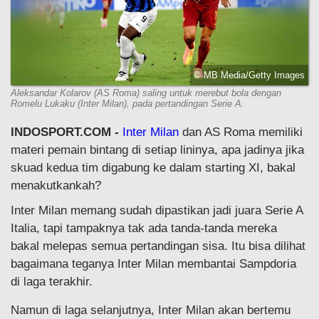
© MB Media/Getty Images
Aleksandar Kolarov (AS Roma) saling untuk merebut bola dengan
Romelu Lukaku (Inter Milan), pada pertandingan Serie A.
INDOSPORT.COM -
Inter Milan
dan AS Roma memiliki
materi pemain bintang di setiap lininya, apa jadinya jika
skuad kedua tim digabung ke dalam starting XI, bakal
menakutkankah?
Inter Milan memang sudah dipastikan jadi juara Serie A
Italia, tapi tampaknya tak ada tanda-tanda mereka
bakal melepas semua pertandingan sisa. Itu bisa dilihat
bagaimana teganya Inter Milan membantai Sampdoria
di laga terakhir.
Namun di laga selanjutnya, Inter Milan akan bertemu