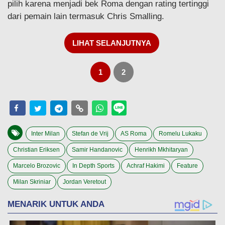
pilih karena menjadi bek Roma dengan rating tertinggi
dari pemain lain termasuk Chris Smalling.
LIHAT SELANJUTNYA
1
2
Inter Milan
Stefan de Vrij
AS Roma
Romelu Lukaku
Christian Eriksen
Samir Handanovic
Henrikh Mkhitaryan
Marcelo Brozovic
In Depth Sports
Achraf Hakimi
Feature
Milan Skriniar
Jordan Veretout