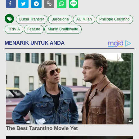
Bursa Transfer
Barcelona
AC Milan
Philippe Coutinho
TRIVIA
Feature
Martin Braithwaite