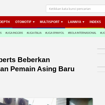
NDEPTH
OTOMOTIF
MULTISPORT
LAINNYA
INDEKS
NS
#LIGA INGGRIS
#LIGA ITALIA
#LIGA SPANYOL
#BOLA INTERNASIONAL
#LI
lberts Beberkan
an Pemain Asing Baru