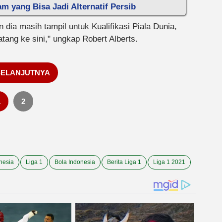
am yang Bisa Jadi Alternatif Persib
dia masih tampil untuk Kualifikasi Piala Dunia,
atang ke sini," ungkap Robert Alberts.
SELANJUTNYA
1
2
nesia
Liga 1
Bola Indonesia
Berita Liga 1
Liga 1 2021