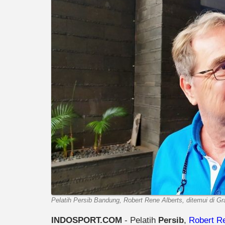
Pelatih Persib Bandung, Robert Rene Alberts, ditemui di Gr
INDOSPORT.COM
- Pelatih
Persib
,
Robert Re