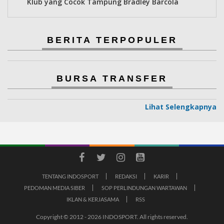
Klub yang Cocok Tampung Bradley Barcola
BERITA TERPOPULER
BURSA TRANSFER
Lihat Selengkapnya
TENTANG INDOSPORT
REDAKSI
KARIR
PEDOMAN MEDIA SIBER
SOP PERLINDUNGAN WARTAWAN
IKLAN & KERJASAMA
RSS
Copyright © 2012 - 2026 INDOSPORT. All rights reserved.