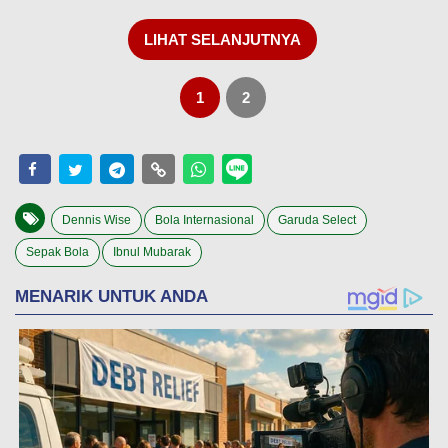
LIHAT SELANJUTNYA
1
2
Dennis Wise
Bola Internasional
Garuda Select
Sepak Bola
Ibnul Mubarak