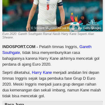
© Vincent Mignott/DeFodi Images via Getty Images
Euro 2020: Gareth Southgate Ramal Nasib Harry Kane Seperti Alan
Shearer.
INDOSPORT.COM -
Pelatih timnas Inggris,
Gareth
Southgate
, tidak bisa menyembunyikan rasa
bahagiannya karena Harry Kane akhirnya mencetak gol
perdana di ajang Euro 2020.
Seprti diketahui,
Harry Kane
menjadi andalan lini depan
timnas Inggris sejak laga pembuka fase Grup D Euro
2020. Meski Inggris menjadi juara grup dengan raihan
dua kemenangan dan sekali imbang, namun Kane malah
tidak bisa mencetak gol.
Baca Juga