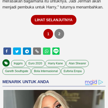
merasakan bagaimana itu untuknya. Jadi Jerman akan
menjadi pembuka untuk Harry," tuturnya menambahkan.
LIHAT SELANJUTNYA
1
2
Inggris
Euro 2020
Harry Kane
Alan Shearer
Gareth Southgate
Bola Internasional
Euforia Eropa