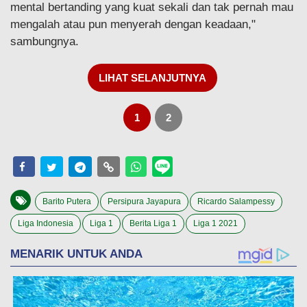
mental bertanding yang kuat sekali dan tak pernah mau
mengalah atau pun menyerah dengan keadaan,"
sambungnya.
LIHAT SELANJUTNYA
1
2
Barito Putera
Persipura Jayapura
Ricardo Salampessy
Liga Indonesia
Liga 1
Berita Liga 1
Liga 1 2021