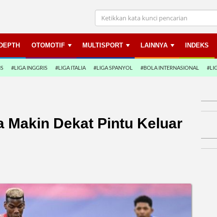
NDEPTH
OTOMOTIF
MULTISPORT
LAINNYA
INDEKS
NS
#LIGA INGGRIS
#LIGA ITALIA
#LIGA SPANYOL
#BOLA INTERNASIONAL
#LI
 Makin Dekat Pintu Keluar