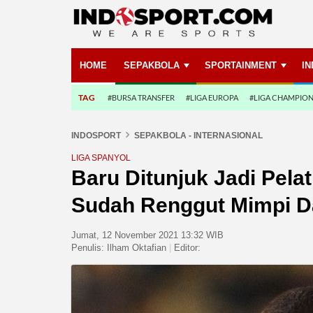
HOME
SEPAKBOLA
SPORTAINMENT
I
TAG
#BURSA TRANSFER
#LIGA EUROPA
#LIGA CHAMPIO
INDOSPORT
SEPAKBOLA - INTERNASIONAL
LIGA SPANYOL
Baru Ditunjuk Jadi Pela
Sudah Renggut Mimpi D
Jumat, 12 November 2021 13:32 WIB
Penulis:
Ilham Oktafian
|
Editor: