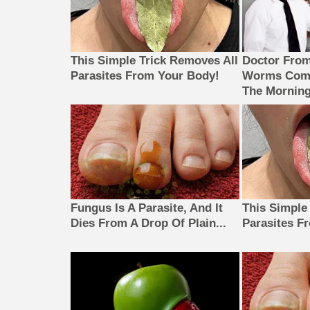
This Simple Trick Removes All
Doctor Fro
Parasites From Your Body!
Worms Come
The Morning
Fungus Is A Parasite, And It
This Simple
Dies From A Drop Of Plain...
Parasites F