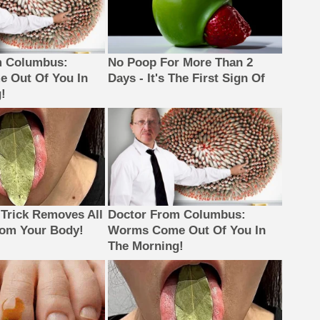
m Columbus:
No Poop For More Than 2
 Out Of You In
Days - It's The First Sign Of
!
 Trick Removes All
Doctor From Columbus:
rom Your Body!
Worms Come Out Of You In
The Morning!