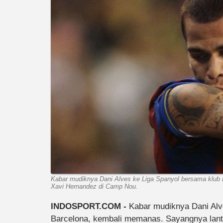
Kabar mudiknya Dani Alves ke Liga Spanyol bersama klub
Xavi Hernandez di Camp Nou.
INDOSPORT.COM -
Kabar mudiknya Dani Al
Barcelona, kembali memanas. Sayangnya lant