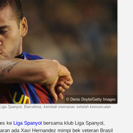
© Denis Doyle/Getty Images
 Liga Spanyol, Barcelona, kembali memanas setelah kemunculan
ves ke
Liga Spanyol
bersama klub Liga Spanyol,
aran ada Xavi Hernandez mimpi bek veteran Brasil