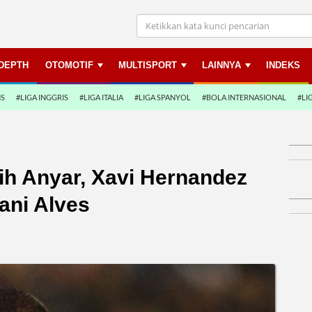
NDEPTH
OTOMOTIF
MULTISPORT
LAINNYA
INDEKS
NS
#LIGA INGGRIS
#LIGA ITALIA
#LIGA SPANYOL
#BOLA INTERNASIONAL
#LI
tih Anyar, Xavi Hernandez
ani Alves