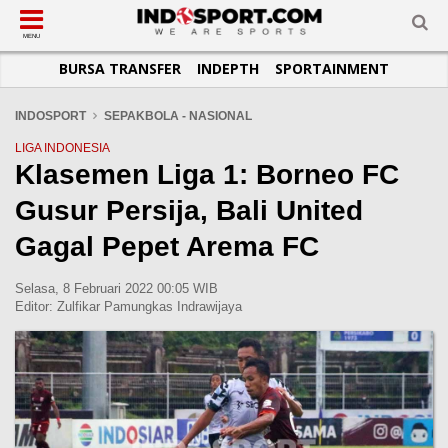
SUB-MENU
SUB-MENU
SUB-MENU
SUB-MENU
SUB-MENU
SUB-MENU
MENU
BURSA TRANSFER
INDEPTH
SPORTAINMENT
SEPAKBOLA
SPORTAINMENT
OTOMOTIF
BASKET
JADWAL
TOPIK HARI INI
LIGA 1
SELEBSPORT
MOTOGP
RAKET
KLASEMEN
PERATURAN OLAHRAGA
INDOSPORT
SEPAKBOLA - NASIONAL
LIGA 2
LIFESTYLE
FORMULA 1
MMA
TIPS DAN TRIK
LIGA INDONESIA
Klasemen Liga 1: Borneo FC
LIGA INGGRIS
OTOMANIA
FUTSAL
INFOGRAFIS
Gusur Persija, Bali United
LIGA ITALIA
OLIMPIK
GALERI FOTO
LIGA SPANYOL
E-SPORT
TEMPAT OLAHRAGA
Gagal Pepet Arema FC
LIGA CHAMPIONS
PASUKAN SEHAT
Selasa, 8 Februari 2022 00:05 WIB
LIGA JERMAN
KOMUNITAS SEHAT
Editor:
Zulfikar Pamungkas Indrawijaya
LIGA PRANCIS
LIGA EUROPA