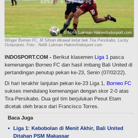
© Nofik Lukman Hakim/Indosport.com
Winger Borneo FC, M Sihran dikawal ketat bek Tira Persikabo, Lucky
Octavianto. Foto : Nofik Lukman Hakim/Indosport.com
INDOSPORT.COM -
Berikut klasemen
Liga 1
pasca
kemenangan Borneo FC dan hasil imbang Bali United di
pertandingan penutup pekan ke-23, Senin (07/02/22).
Di hari terakhir lanjutan pekan ke-23 Liga 1,
Borneo FC
sukses mendulang kemenangan dengan skor 2-0 atas
Tira-Persikabo. Dua gol tim berjulukan Pesut Etam
dicetak oleh brace dari Francisco Torres.
Baca Juga
Liga 1: Kebobolan di Menit Akhir, Bali United
Ditahan PSM Makassar