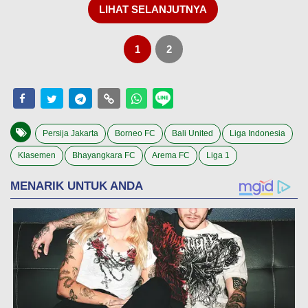
LIHAT SELANJUTNYA
1
2
Persija Jakarta
Borneo FC
Bali United
Liga Indonesia
Klasemen
Bhayangkara FC
Arema FC
Liga 1