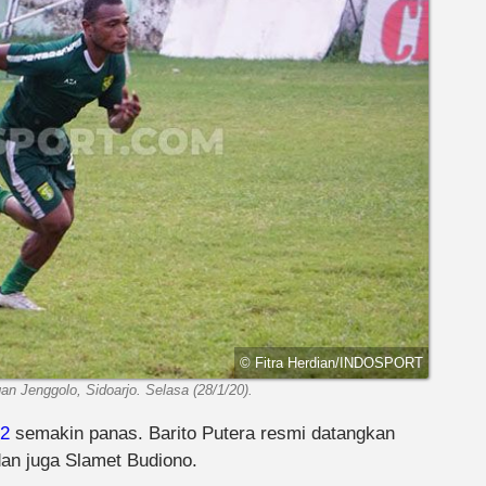
© Fitra Herdian/INDOSPORT
an Jenggolo, Sidoarjo. Selasa (28/1/20).
22
semakin panas. Barito Putera resmi datangkan
dan juga Slamet Budiono.