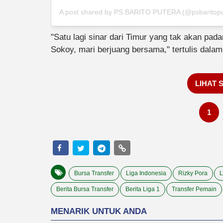
A post shared by PS.BARITO PUTERA (@psbaritopute
"Satu lagi sinar dari Timur yang tak akan pad
Sokoy, mari berjuang bersama," tertulis dalam
LIHAT 
1
Bursa Transfer
Liga Indonesia
Rizky Pora
L
Berita Bursa Transfer
Berita Liga 1
Transfer Pemain