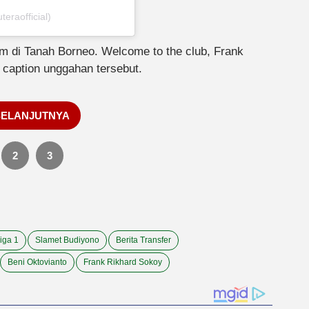
raofficial)
am di Tanah Borneo. Welcome to the club, Frank
 caption unggahan tersebut.
SELANJUTNYA
2
3
iga 1
Slamet Budiyono
Berita Transfer
Beni Oktovianto
Frank Rikhard Sokoy