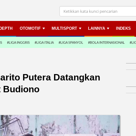
NDEPTH
OTOMOTIF
MULTISPORT
LAINNYA
INDEKS
NS
#LIGA INGGRIS
#LIGA ITALIA
#LIGA SPANYOL
#BOLA INTERNASIONAL
#LI
Barito Putera Datangkan
t Budiono