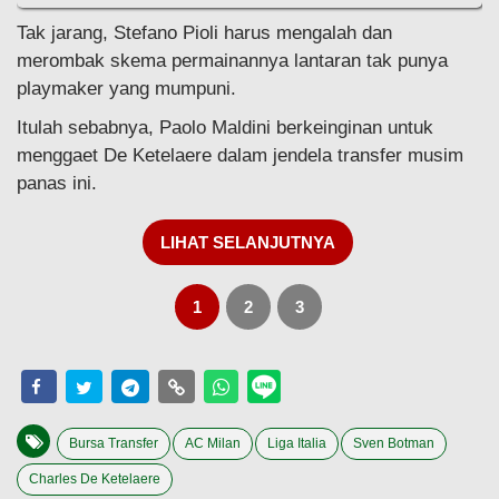
Tak jarang, Stefano Pioli harus mengalah dan
merombak skema permainannya lantaran tak punya
playmaker yang mumpuni.
Itulah sebabnya, Paolo Maldini berkeinginan untuk
menggaet De Ketelaere dalam jendela transfer musim
panas ini.
LIHAT SELANJUTNYA
1
2
3
Bursa Transfer
AC Milan
Liga Italia
Sven Botman
Charles De Ketelaere