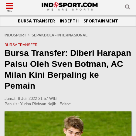
SUB-MENU
SUB-MENU
SUB-MENU
SUB-MENU
SUB-MENU
SUB-MENU
MENU
BURSA TRANSFER
INDEPTH
SPORTAINMENT
SEPAKBOLA
SPORTAINMENT
OTOMOTIF
BASKET
JADWAL
TOPIK HARI INI
LIGA 1
SELEBSPORT
MOTOGP
RAKET
KLASEMEN
PERATURAN OLAHRAGA
INDOSPORT
SEPAKBOLA - INTERNASIONAL
LIGA 2
LIFESTYLE
FORMULA 1
MMA
TIPS DAN TRIK
BURSA TRANSFER
Bursa Transfer: Diberi Harapan
LIGA INGGRIS
OTOMANIA
FUTSAL
INFOGRAFIS
Palsu Oleh Sven Botman, AC
LIGA ITALIA
OLIMPIK
GALERI FOTO
LIGA SPANYOL
E-SPORT
TEMPAT OLAHRAGA
Milan Kini Berpaling ke
LIGA CHAMPIONS
PASUKAN SEHAT
Pemain
LIGA JERMAN
KOMUNITAS SEHAT
Jumat, 8 Juli 2022 21:57 WIB
LIGA PRANCIS
Penulis:
Yudha Riefwan Najib
|
Editor:
LIGA EUROPA