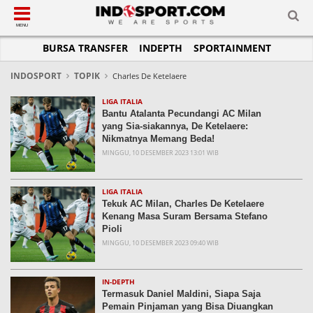
SUB-MENU
SUB-MENU
SUB-MENU
SUB-MENU
SUB-MENU
SUB-MENU
MENU
BURSA TRANSFER
INDEPTH
SPORTAINMENT
SEPAKBOLA
SPORTAINMENT
OTOMOTIF
BASKET
JADWAL
TOPIK HARI INI
LIGA 1
SELEBSPORT
MOTOGP
RAKET
KLASEMEN
PERATURAN OLAHRAGA
INDOSPORT
TOPIK
Charles De Ketelaere
LIGA 2
LIFESTYLE
FORMULA 1
MMA
TIPS DAN TRIK
LIGA ITALIA
Bantu Atalanta Pecundangi AC Milan
LIGA INGGRIS
OTOMANIA
FUTSAL
INFOGRAFIS
yang Sia-siakannya, De Ketelaere:
Nikmatnya Memang Beda!
LIGA ITALIA
OLIMPIK
GALERI FOTO
MINGGU, 10 DESEMBER 2023 13:01 WIB
LIGA SPANYOL
E-SPORT
TEMPAT OLAHRAGA
LIGA CHAMPIONS
PASUKAN SEHAT
LIGA ITALIA
Tekuk AC Milan, Charles De Ketelaere
LIGA JERMAN
KOMUNITAS SEHAT
Kenang Masa Suram Bersama Stefano
Pioli
LIGA PRANCIS
MINGGU, 10 DESEMBER 2023 09:40 WIB
LIGA EUROPA
IN-DEPTH
Termasuk Daniel Maldini, Siapa Saja
Pemain Pinjaman yang Bisa Diuangkan