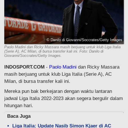
© Danilo di Giovanni/Soccrates/Getty Images
Paolo Madini dan Ricky Massara masih berjuang untuk klub Liga Italia
(Serie A), AC Milan, di bursa transfer kali ini. Foto: Danilo di
Giovanni/Soccrates/Getty Images.
INDOSPORT.COM
-
Paolo Madini
dan Ricky Massara
masih berjuang untuk klub Liga Italia (Serie A), AC
Milan, di bursa transfer kali ini.
Mereka pun bak berkejaran dengan waktu lantaran
jadwal Liga Italia 2022-2023 akan segera bergulir dalam
hitungan hari.
Baca Juga
Liga Italia: Update Nasib Simon Kjaer di AC