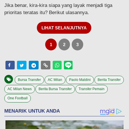
Jika benar, kira-kira siapa yang layak menjadi tiga
prioritas teratas itu? Berikut ulasannya.
LIHAT SELANJUTNYA
1
2
3
Bursa Transfer
AC Milan
Paolo Maldini
Berita Transfer
AC Milan News
Berita Bursa Transfer
Transfer Pemain
One Football