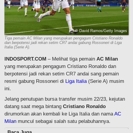
© David Ramos/Getty Images
Tiga pemain AC Milan yang merupakan pengagum Cristiano Ronaldo
dan berpotensi jadi rekan setim CR7 andai gabung Rossoneri di Liga
Italia (Serie A).
INDOSPORT.COM
– Melihat tiga pemain
AC Milan
yang merupakan pengagum Cristiano Ronaldo dan
berpotensi jadi rekan setim CR7 andai sang pemain
resmi gabung Rossoneri di
Liga Italia
(Serie A) musim
ini.
Jelang penutupan bursa transfer musim 22/23, kejutan
datang saat mega bintang
Cristiano Ronaldo
dirumorkan akan kembali ke Liga Italia dan nama
AC
Milan
muncul sebagai salah satu pelabuhannya.
Baca Juga