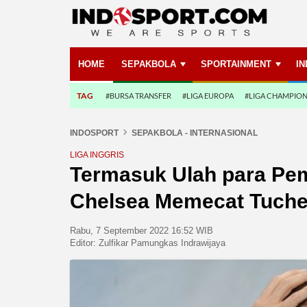
HOME
SEPAKBOLA
SPORTAINMENT
I
TAG
#BURSA TRANSFER
#LIGA EUROPA
#LIGA CHAMPIO
INDOSPORT
SEPAKBOLA - INTERNASIONAL
LIGA INGGRIS
Termasuk Ulah para Pem
Chelsea Memecat Tuche
Rabu, 7 September 2022 16:52 WIB
Editor:
Zulfikar Pamungkas Indrawijaya