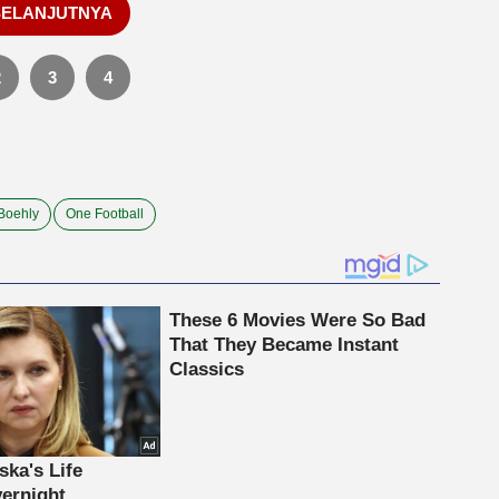
SELANJUTNYA
2
3
4
Boehly
One Football