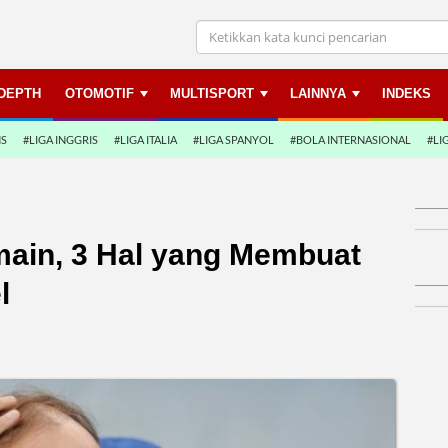
NDEPTH
OTOMOTIF
MULTISPORT
LAINNYA
INDEKS
NS
#LIGA INGGRIS
#LIGA ITALIA
#LIGA SPANYOL
#BOLA INTERNASIONAL
#LI
ain, 3 Hal yang Membuat
l