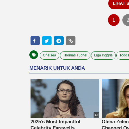
LIHAT 
1
Chelsea
Thomas Tuchel
Liga Inggris
Todd 