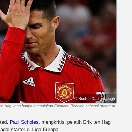
© Reuters/Craig Brough
ten Hag yang hanya memainkan Cristiano Ronaldo sebagai starter di
ted,
Paul Scholes
, mengkritisi pelatih Erik ten Hag
ai starter di Liga Europa.