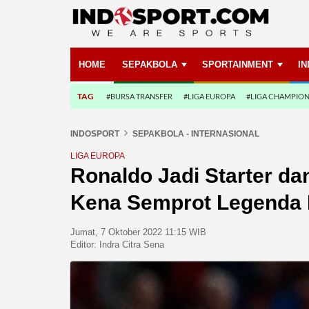
HOME
SEPAKBOLA
SPORTAINMENT
I
TAG
#BURSA TRANSFER
#LIGA EUROPA
#LIGA CHAMPIO
INDOSPORT
SEPAKBOLA - INTERNASIONAL
LIGA EUROPA
Ronaldo Jadi Starter da
Kena Semprot Legenda 
Jumat, 7 Oktober 2022 11:15 WIB
Editor:
Indra Citra Sena