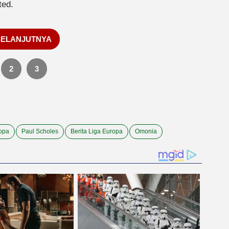
ted.
SELANJUTNYA
2
3
opa
Paul Scholes
Berita Liga Europa
Omonia