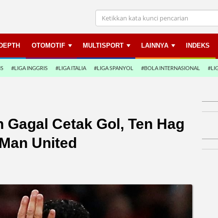
NDEPTH
OTOMOTIF
MULTISPORT
LAINNYA
INDEKS
NS
#LIGA INGGRIS
#LIGA ITALIA
#LIGA SPANYOL
#BOLA INTERNASIONAL
#LI
n Gagal Cetak Gol, Ten Hag
Man United