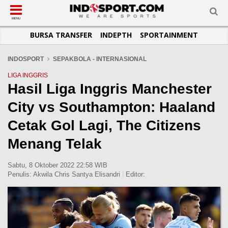
SUB-MENU
SUB-MENU
SUB-MENU
SUB-MENU
SUB-MENU
SUB-MENU
MENU
BURSA TRANSFER
INDEPTH
SPORTAINMENT
SEPAKBOLA
SPORTAINMENT
OTOMOTIF
BASKET
JADWAL
TOPIK HARI INI
LIGA 1
SELEBSPORT
MOTOGP
RAKET
KLASEMEN
PERATURAN OLAHRAGA
INDOSPORT
SEPAKBOLA - INTERNASIONAL
LIGA 2
LIFESTYLE
FORMULA 1
MMA
TIPS DAN TRIK
LIGA INGGRIS
Hasil Liga Inggris Manchester
LIGA INGGRIS
OTOMANIA
FUTSAL
INFOGRAFIS
City vs Southampton: Haaland
LIGA ITALIA
OLIMPIK
GALERI FOTO
LIGA SPANYOL
E-SPORT
TEMPAT OLAHRAGA
Cetak Gol Lagi, The Citizens
LIGA CHAMPIONS
PASUKAN SEHAT
Menang Telak
LIGA JERMAN
KOMUNITAS SEHAT
Sabtu, 8 Oktober 2022 22:58 WIB
LIGA PRANCIS
Penulis:
Akwila Chris Santya Elisandri
|
Editor:
LIGA EUROPA