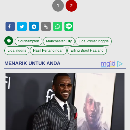
1
2
Southampton
Manchester City
Liga Primer Inggris
Liga Inggris
Hasil Pertandingan
Erling Braut Haaland