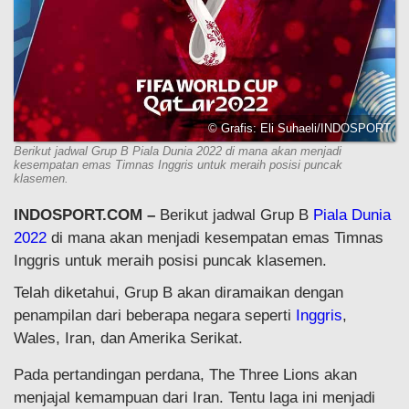
© Grafis: Eli Suhaeli/INDOSPORT
Berikut jadwal Grup B Piala Dunia 2022 di mana akan menjadi
kesempatan emas Timnas Inggris untuk meraih posisi puncak
klasemen.
INDOSPORT.COM –
Berikut jadwal Grup B
Piala Dunia
2022
di mana akan menjadi kesempatan emas Timnas
Inggris untuk meraih posisi puncak klasemen.
Telah diketahui, Grup B akan diramaikan dengan
penampilan dari beberapa negara seperti
Inggris
,
Wales, Iran, dan Amerika Serikat.
Pada pertandingan perdana, The Three Lions akan
menjajal kemampuan dari Iran. Tentu laga ini menjadi