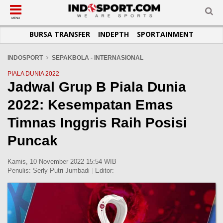
SUB-MENU
SUB-MENU
SUB-MENU
SUB-MENU
SUB-MENU
SUB-MENU
MENU
BURSA TRANSFER
INDEPTH
SPORTAINMENT
SEPAKBOLA
SPORTAINMENT
OTOMOTIF
BASKET
JADWAL
TOPIK HARI INI
LIGA 1
SELEBSPORT
MOTOGP
RAKET
KLASEMEN
PERATURAN OLAHRAGA
INDOSPORT
SEPAKBOLA - INTERNASIONAL
LIGA 2
LIFESTYLE
FORMULA 1
MMA
TIPS DAN TRIK
PIALA DUNIA 2022
Jadwal Grup B Piala Dunia
LIGA INGGRIS
OTOMANIA
FUTSAL
INFOGRAFIS
2022: Kesempatan Emas
LIGA ITALIA
OLIMPIK
GALERI FOTO
LIGA SPANYOL
E-SPORT
TEMPAT OLAHRAGA
Timnas Inggris Raih Posisi
LIGA CHAMPIONS
PASUKAN SEHAT
Puncak
LIGA JERMAN
KOMUNITAS SEHAT
Kamis, 10 November 2022 15:54 WIB
LIGA PRANCIS
Penulis:
Serly Putri Jumbadi
|
Editor:
LIGA EUROPA