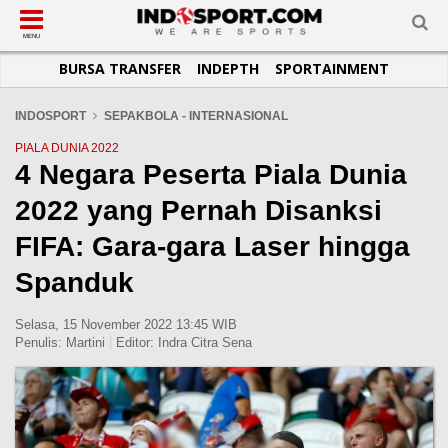
SUB-MENU
SUB-MENU
SUB-MENU
SUB-MENU
SUB-MENU
SUB-MENU
MENU
BURSA TRANSFER
INDEPTH
SPORTAINMENT
SEPAKBOLA
SPORTAINMENT
OTOMOTIF
BASKET
JADWAL
TOPIK HARI INI
LIGA 1
SELEBSPORT
MOTOGP
RAKET
KLASEMEN
PERATURAN OLAHRAGA
INDOSPORT
SEPAKBOLA - INTERNASIONAL
LIGA 2
LIFESTYLE
FORMULA 1
MMA
TIPS DAN TRIK
PIALA DUNIA 2022
4 Negara Peserta Piala Dunia
LIGA INGGRIS
OTOMANIA
FUTSAL
INFOGRAFIS
2022 yang Pernah Disanksi
LIGA ITALIA
OLIMPIK
GALERI FOTO
LIGA SPANYOL
E-SPORT
TEMPAT OLAHRAGA
FIFA: Gara-gara Laser hingga
LIGA CHAMPIONS
PASUKAN SEHAT
Spanduk
LIGA JERMAN
KOMUNITAS SEHAT
Selasa, 15 November 2022 13:45 WIB
LIGA PRANCIS
Penulis:
Martini
|
Editor:
Indra Citra Sena
LIGA EUROPA