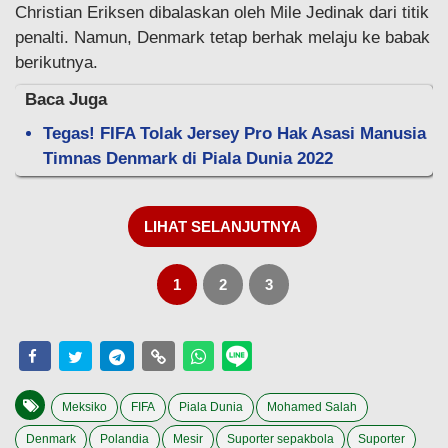
Christian Eriksen dibalaskan oleh Mile Jedinak dari titik
penalti. Namun, Denmark tetap berhak melaju ke babak
berikutnya.
Baca Juga
Tegas! FIFA Tolak Jersey Pro Hak Asasi Manusia
Timnas Denmark di Piala Dunia 2022
LIHAT SELANJUTNYA
1
2
3
Meksiko
FIFA
Piala Dunia
Mohamed Salah
Denmark
Polandia
Mesir
Suporter sepakbola
Suporter