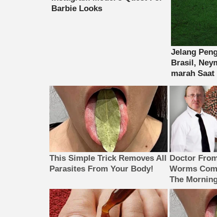
This Simple Trick Removes All
Doctor Fro
Parasites From Your Body!
Worms Come
The Morning