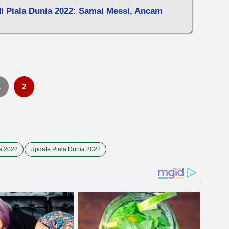
di Piala Dunia 2022: Samai Messi, Ancam
1
2
a 2022
Update Piala Dunia 2022