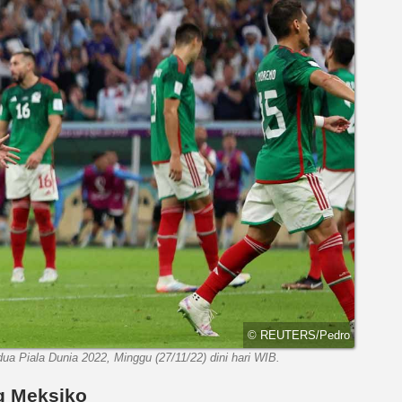
© REUTERS/Pedro
a Piala Dunia 2022, Minggu (27/11/22) dini hari WIB.
g Meksiko