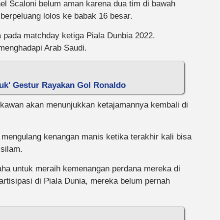
nel Scaloni belum aman karena dua tim di bawah
berpeluang lolos ke babak 16 besar.
a pada matchday ketiga Piala Dunbia 2022.
menghadapi Arab Saudi.
duk' Gestur Rayakan Gol Ronaldo
-kawan akan menunjukkan ketajamannya kembali di
 mengulang kenangan manis ketika terakhir kali bisa
silam.
aha untuk meraih kemenangan perdana mereka di
artisipasi di Piala Dunia, mereka belum pernah