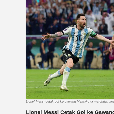
Lionel Messi cetak gol ke gawang Meksiko di matchday kedu
Lionel Messi Cetak Gol ke Gawan