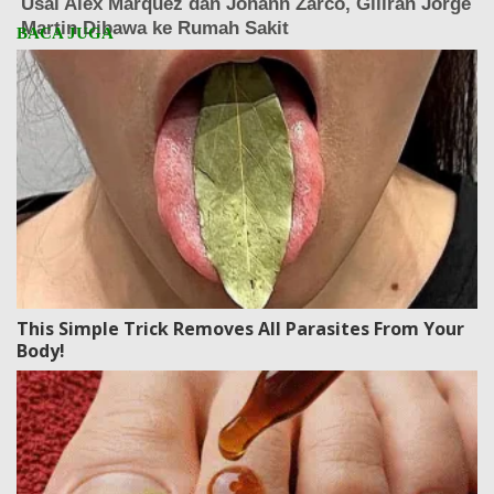
This Simple Trick Removes All Parasites From Your
Body!