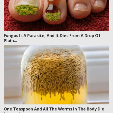
Fungus Is A Parasite, And It Dies From A Drop Of
Plain...
One Teaspoon And All The Worms In The Body Die