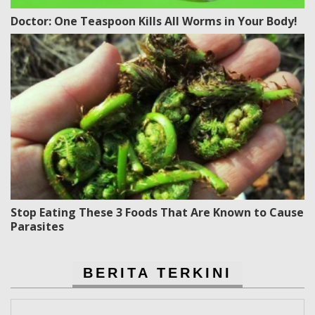
Doctor: One Teaspoon Kills All Worms in Your Body!
Stop Eating These 3 Foods That Are Known to Cause
Parasites
BERITA TERKINI