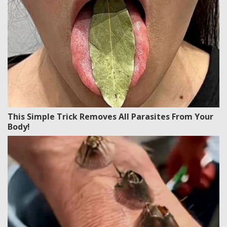
This Simple Trick Removes All Parasites From Your
Body!