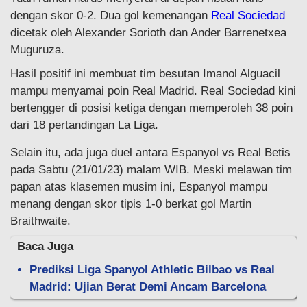
dengan skor 0-2. Dua gol kemenangan
Real Sociedad
dicetak oleh Alexander Sorioth dan Ander Barrenetxea
Muguruza.
Hasil positif ini membuat tim besutan Imanol Alguacil
mampu menyamai poin Real Madrid. Real Sociedad kini
bertengger di posisi ketiga dengan memperoleh 38 poin
dari 18 pertandingan La Liga.
Selain itu, ada juga duel antara Espanyol vs Real Betis
pada Sabtu (21/01/23) malam WIB. Meski melawan tim
papan atas klasemen musim ini, Espanyol mampu
menang dengan skor tipis 1-0 berkat gol Martin
Braithwaite.
Baca Juga
Prediksi Liga Spanyol Athletic Bilbao vs Real
Madrid: Ujian Berat Demi Ancam Barcelona