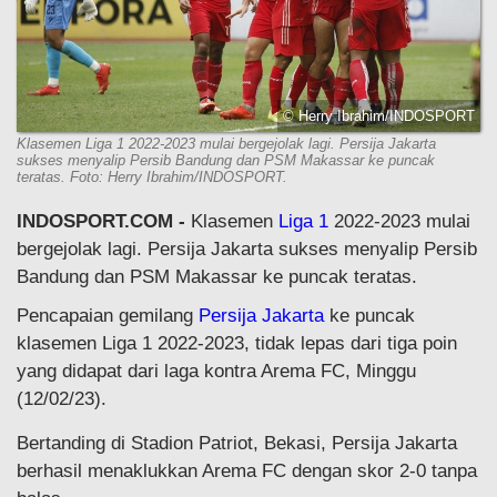
© Herry Ibrahim/INDOSPORT
Klasemen Liga 1 2022-2023 mulai bergejolak lagi. Persija Jakarta
sukses menyalip Persib Bandung dan PSM Makassar ke puncak
teratas. Foto: Herry Ibrahim/INDOSPORT.
INDOSPORT.COM -
Klasemen
Liga 1
2022-2023 mulai
bergejolak lagi. Persija Jakarta sukses menyalip Persib
Bandung dan PSM Makassar ke puncak teratas.
Pencapaian gemilang
Persija Jakarta
ke puncak
klasemen Liga 1 2022-2023, tidak lepas dari tiga poin
yang didapat dari laga kontra Arema FC, Minggu
(12/02/23).
Bertanding di Stadion Patriot, Bekasi, Persija Jakarta
berhasil menaklukkan Arema FC dengan skor 2-0 tanpa