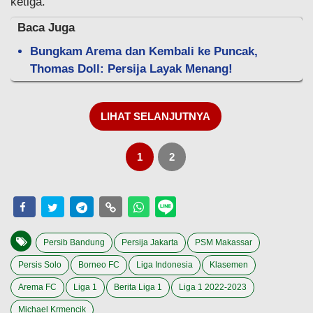
ketiga.
Baca Juga
Bungkam Arema dan Kembali ke Puncak,
Thomas Doll: Persija Layak Menang!
LIHAT SELANJUTNYA
1
2
Persib Bandung
Persija Jakarta
PSM Makassar
Persis Solo
Borneo FC
Liga Indonesia
Klasemen
Arema FC
Liga 1
Berita Liga 1
Liga 1 2022-2023
Michael Krmencik