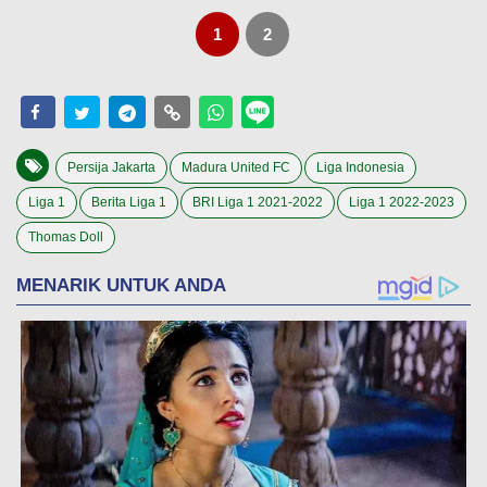
1
2
Persija Jakarta
Madura United FC
Liga Indonesia
Liga 1
Berita Liga 1
BRI Liga 1 2021-2022
Liga 1 2022-2023
Thomas Doll