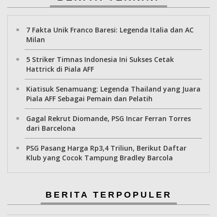
7 Fakta Unik Franco Baresi: Legenda Italia dan AC
Milan
5 Striker Timnas Indonesia Ini Sukses Cetak
Hattrick di Piala AFF
Kiatisuk Senamuang: Legenda Thailand yang Juara
Piala AFF Sebagai Pemain dan Pelatih
Gagal Rekrut Diomande, PSG Incar Ferran Torres
dari Barcelona
PSG Pasang Harga Rp3,4 Triliun, Berikut Daftar
Klub yang Cocok Tampung Bradley Barcola
BERITA TERPOPULER