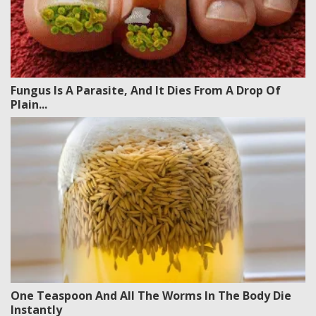
Fungus Is A Parasite, And It Dies From A Drop Of
Plain...
One Teaspoon And All The Worms In The Body Die
Instantly