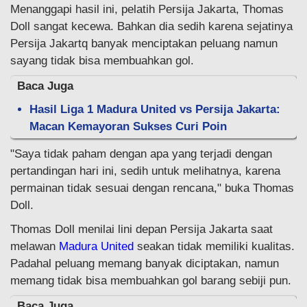
Menanggapi hasil ini, pelatih Persija Jakarta, Thomas
Doll sangat kecewa. Bahkan dia sedih karena sejatinya
Persija Jakartq banyak menciptakan peluang namun
sayang tidak bisa membuahkan gol.
Baca Juga
Hasil Liga 1 Madura United vs Persija Jakarta:
Macan Kemayoran Sukses Curi Poin
"Saya tidak paham dengan apa yang terjadi dengan
pertandingan hari ini, sedih untuk melihatnya, karena
permainan tidak sesuai dengan rencana," buka Thomas
Doll.
Thomas Doll menilai lini depan Persija Jakarta saat
melawan
Madura United
seakan tidak memiliki kualitas.
Padahal peluang memang banyak diciptakan, namun
memang tidak bisa membuahkan gol barang sebiji pun.
Baca Juga