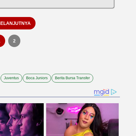
SELANJUTNYA
1
2
Juventus
Boca Juniors
Berita Bursa Transfer