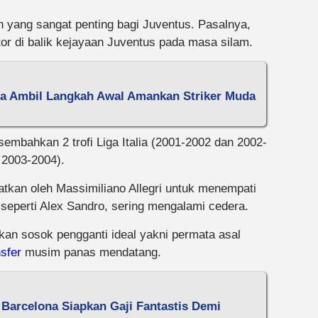
 yang sangat penting bagi Juventus. Pasalnya,
or di balik kejayaan Juventus pada masa silam.
ea Ambil Langkah Awal Amankan Striker Muda
mbahkan 2 trofi Liga Italia (2001-2002 dan 2002-
n 2003-2004).
atkan oleh Massimiliano Allegri untuk menempati
seperti Alex Sandro, sering mengalami cedera.
an sosok pengganti ideal yakni permata asal
sfer
musim panas mendatang.
Barcelona Siapkan Gaji Fantastis Demi