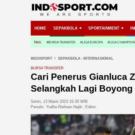
HOME
SEPAKBOLA
SPORTAINMENT
I
TAG
#BURSA TRANSFER
#LIGA EUROPA
#LIGA CHAMPIO
INDOSPORT
SEPAKBOLA - INTERNASIONAL
BURSA TRANSFER
Cari Penerus Gianluca 
Selangkah Lagi Boyong 
Senin, 13 Maret 2023 16:30 WIB
Penulis:
Yudha Riefwan Najib
|
Editor: