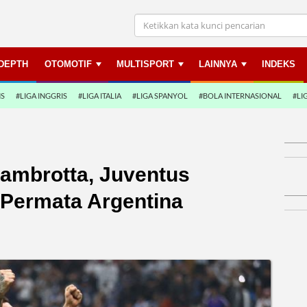
NDEPTH
OTOMOTIF
MULTISPORT
LAINNYA
INDEKS
NS
#LIGA INGGRIS
#LIGA ITALIA
#LIGA SPANYOL
#BOLA INTERNASIONAL
#LI
Zambrotta, Juventus
Permata Argentina