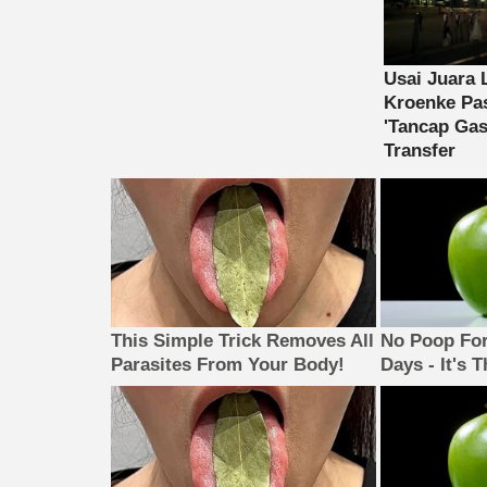
This Simple Trick Removes All
No Poop For
Parasites From Your Body!
Days - It's 