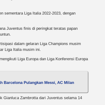
en sementara Liga Italia 2022-2023, dengan
na Juventus finis di peringkat teratas papan
untun.
rtisipasi dalam gelaran Liga Champions musim
r Liga Italia musim ini.
mengikuti Liga Europa dan Liga Konferensi Europa
h Barcelona Pulangkan Messi, AC Milan
sok Gianluca Zambrotta dari Juventus selama 14