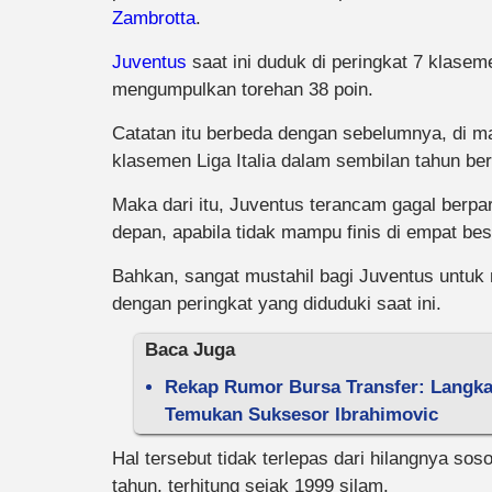
Zambrotta
.
Juventus
saat ini duduk di peringkat 7 klasem
mengumpulkan torehan 38 poin.
Catatan itu berbeda dengan sebelumnya, di ma
klasemen Liga Italia dalam sembilan tahun ber
Maka dari itu, Juventus terancam gagal berpa
depan, apabila tidak mampu finis di empat besa
Bahkan, sangat mustahil bagi Juventus untuk 
dengan peringkat yang diduduki saat ini.
Baca Juga
Rekap Rumor Bursa Transfer: Langka
Temukan Suksesor Ibrahimovic
Hal tersebut tidak terlepas dari hilangnya so
tahun, terhitung sejak 1999 silam.