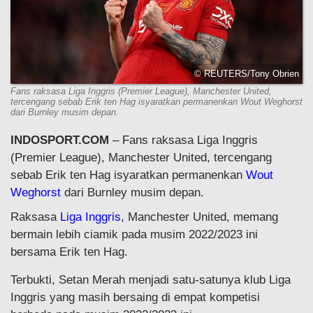
© REUTERS/Tony Obrien
Fans raksasa Liga Inggris (Premier League), Manchester United,
tercengang sebab Erik ten Hag isyaratkan permanenkan Wout Weghorst
dari Burnley musim depan.
INDOSPORT.COM
– Fans raksasa Liga Inggris
(Premier League), Manchester United, tercengang
sebab Erik ten Hag isyaratkan permanenkan
Wout
Weghorst
dari Burnley musim depan.
Raksasa
Liga Inggris
, Manchester United, memang
bermain lebih ciamik pada musim 2022/2023 ini
bersama Erik ten Hag.
Terbukti, Setan Merah menjadi satu-satunya klub Liga
Inggris yang masih bersaing di empat kompetisi