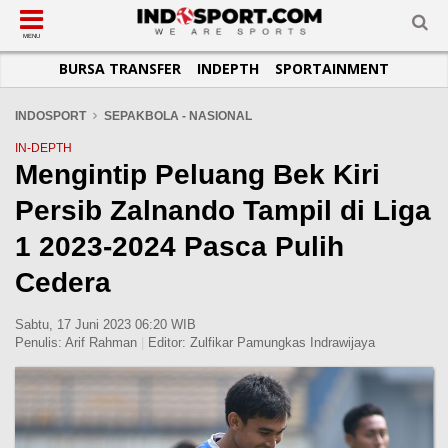
SUB-MENU
SUB-MENU
SUB-MENU
SUB-MENU
SUB-MENU
SUB-MENU
MENU
BURSA TRANSFER
INDEPTH
SPORTAINMENT
SEPAKBOLA
SPORTAINMENT
OTOMOTIF
BASKET
JADWAL
TOPIK HARI INI
LIGA 1
SELEBSPORT
MOTOGP
RAKET
KLASEMEN
PERATURAN OLAHRAGA
INDOSPORT
SEPAKBOLA - NASIONAL
LIGA 2
LIFESTYLE
FORMULA 1
MMA
TIPS DAN TRIK
IN-DEPTH
Mengintip Peluang Bek Kiri
LIGA INGGRIS
OTOMANIA
FUTSAL
INFOGRAFIS
Persib Zalnando Tampil di Liga
LIGA ITALIA
OLIMPIK
GALERI FOTO
LIGA SPANYOL
E-SPORT
TEMPAT OLAHRAGA
1 2023-2024 Pasca Pulih
LIGA CHAMPIONS
PASUKAN SEHAT
Cedera
LIGA JERMAN
KOMUNITAS SEHAT
Sabtu, 17 Juni 2023 06:20 WIB
LIGA PRANCIS
Penulis:
Arif Rahman
|
Editor:
Zulfikar Pamungkas Indrawijaya
LIGA EUROPA