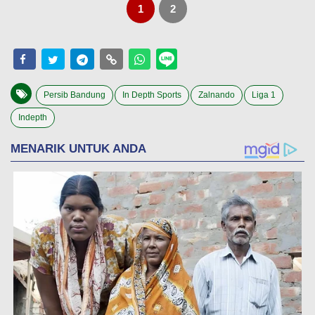
1
2
Persib Bandung
In Depth Sports
Zalnando
Liga 1
Indepth