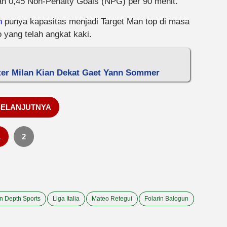
aan 0,45 Non-Penalty Goals (NPG) per 90 menit.
n
punya kapasitas menjadi Target Man top di masa
 yang telah angkat kaki.
er Milan Kian Dekat Gaet Yann Sommer
SELANJUTNYA
1
2
In Depth Sports
Liga Italia
Mateo Retegui
Folarin Balogun