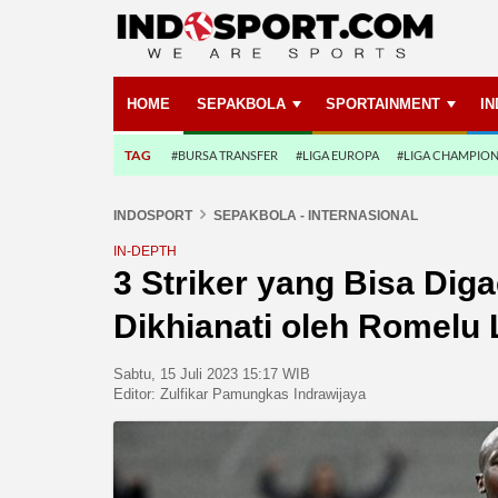
HOME
SEPAKBOLA
SPORTAINMENT
I
TAG
#BURSA TRANSFER
#LIGA EUROPA
#LIGA CHAMPIO
INDOSPORT
SEPAKBOLA - INTERNASIONAL
IN-DEPTH
3 Striker yang Bisa Diga
Dikhianati oleh Romelu
Sabtu, 15 Juli 2023 15:17 WIB
Editor:
Zulfikar Pamungkas Indrawijaya