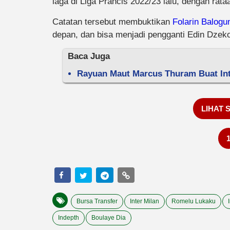
laga di Liga Prancis 2022/23 lalu, dengan rat
Catatan tersebut membuktikan
Folarin Balogu
depan, dan bisa menjadi pengganti Edin Dzeko
Baca Juga
Rayuan Maut Marcus Thuram Buat Int
LIHAT 
Bursa Transfer
Inter Milan
Romelu Lukaku
Indepth
Boulaye Dia