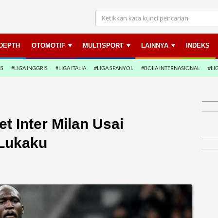
NDEPTH
OTOMOTIF
MULTISPORT
LAINNYA
INDEKS
NS
#LIGA INGGRIS
#LIGA ITALIA
#LIGA SPANYOL
#BOLA INTERNASIONAL
#LI
et Inter Milan Usai
 Lukaku