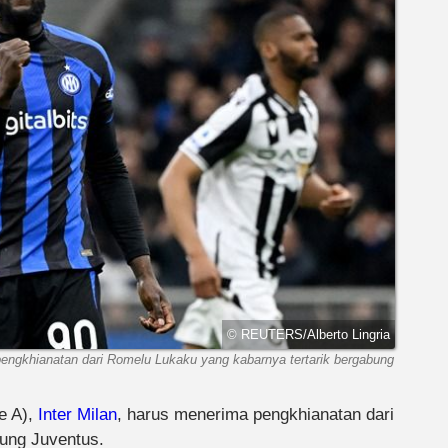
© REUTERS/Alberto Lingria
a pengkhianatan dari Romelu Lukaku yang kabarnya tertarik bergabung
ie A),
Inter Milan
, harus menerima pengkhianatan dari
ung Juventus.