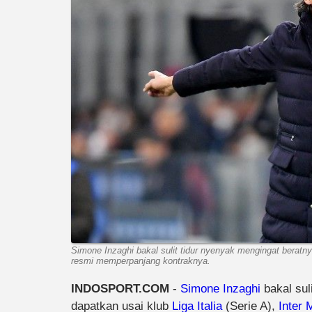
Simone Inzaghi bakal sulit tidur nyenyak mengingat beratnya 
resmi memperpanjang kontraknya.
INDOSPORT.COM
-
Simone Inzaghi
bakal sul
dapatkan usai klub
Liga Italia
(Serie A),
Inter 