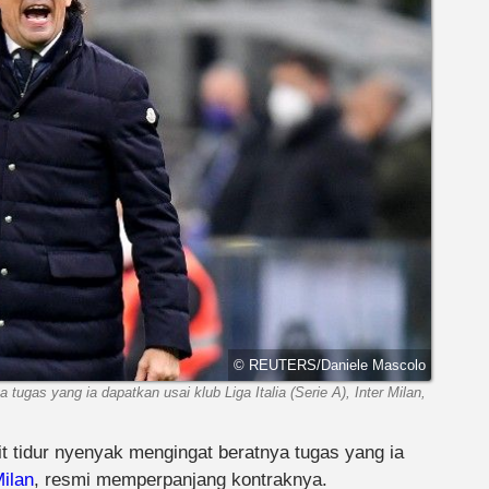
© REUTERS/Daniele Mascolo
tugas yang ia dapatkan usai klub Liga Italia (Serie A), Inter Milan,
it tidur nyenyak mengingat beratnya tugas yang ia
Milan
, resmi memperpanjang kontraknya.