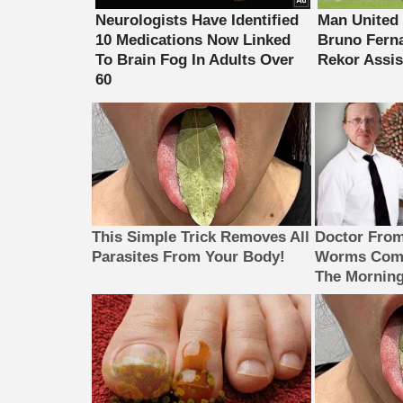
This Simple Trick Removes All
Doctor Fro
Parasites From Your Body!
Worms Come
The Morning