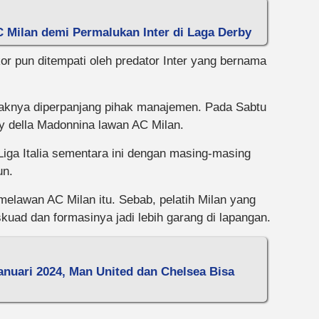
 Milan demi Permalukan Inter di Laga Derby
or pun ditempati oleh predator Inter yang bernama
raknya diperpanjang pihak manajemen. Pada Sabtu
by della Madonnina lawan AC Milan.
 Liga Italia sementara ini dengan masing-masing
un.
 melawan AC Milan itu. Sebab, pelatih Milan yang
uad dan formasinya jadi lebih garang di lapangan.
anuari 2024, Man United dan Chelsea Bisa