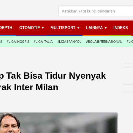
NDEPTH
OTOMOTIF
MULTISPORT
LAINNYA
INDEKS
NS
#LIGA INGGRIS
#LIGA ITALIA
#LIGA SPANYOL
#BOLA INTERNASIONAL
#LI
p Tak Bisa Tidur Nyenyak
ak Inter Milan