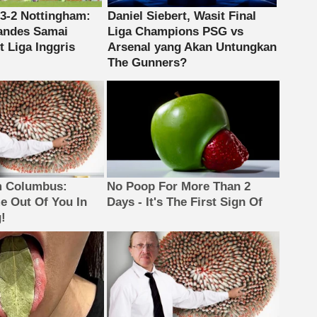
m Columbus:
No Poop For More Than 2
 Out Of You In
Days - It's The First Sign Of
!