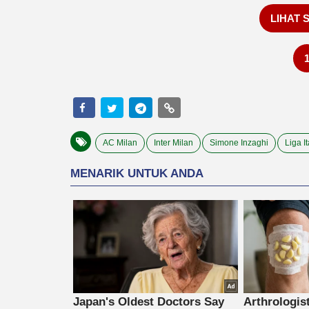
LIHAT 
AC Milan
Inter Milan
Simone Inzaghi
Liga It