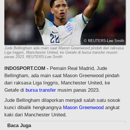
© REUTERS-Lee Smith
Jude Bellingham ada main saat Mason Greenwood pindah dari raksasa
Liga Inggris, Manchester United, ke Getafe di bursa transfer musim
panas 2023. REUTERS-Lee Smith
INDOSPORT.COM -
Pemain Real Madrid, Jude
Bellingham, ada main saat Mason Greenwood pindah
dari raksasa Liga Inggris, Manchester United, ke
Getafe di
bursa transfer
musim panas 2023.
Jude Bellingham dilaporkan menjadi salah satu sosok
kunci dibalik hengkangnya
Mason Greenwood
angkat
kaki dari Manchester United.
Baca Juga