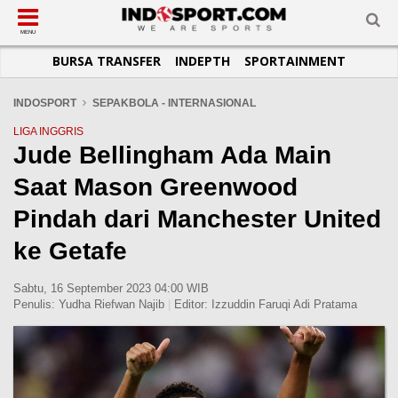
SUB-MENU
SUB-MENU
SUB-MENU
SUB-MENU
SUB-MENU
SUB-MENU
MENU
BURSA TRANSFER
INDEPTH
SPORTAINMENT
SEPAKBOLA
SPORTAINMENT
OTOMOTIF
BASKET
JADWAL
TOPIK HARI INI
LIGA 1
SELEBSPORT
MOTOGP
RAKET
KLASEMEN
PERATURAN OLAHRAGA
INDOSPORT
SEPAKBOLA - INTERNASIONAL
LIGA 2
LIFESTYLE
FORMULA 1
MMA
TIPS DAN TRIK
LIGA INGGRIS
Jude Bellingham Ada Main
LIGA INGGRIS
OTOMANIA
FUTSAL
INFOGRAFIS
Saat Mason Greenwood
LIGA ITALIA
OLIMPIK
GALERI FOTO
LIGA SPANYOL
E-SPORT
TEMPAT OLAHRAGA
Pindah dari Manchester United
LIGA CHAMPIONS
PASUKAN SEHAT
ke Getafe
LIGA JERMAN
KOMUNITAS SEHAT
Sabtu, 16 September 2023 04:00 WIB
LIGA PRANCIS
Penulis:
Yudha Riefwan Najib
|
Editor:
Izzuddin Faruqi Adi Pratama
LIGA EUROPA