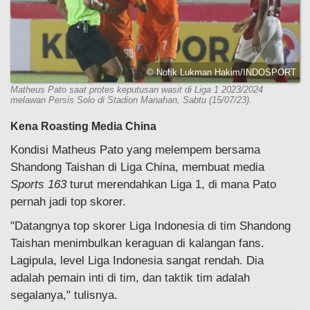
© Nofik Lukman Hakim/INDOSPORT
Matheus Pato saat protes keputusan wasit di Liga 1 2023/2024
melawan Persis Solo di Stadion Manahan, Sabtu (15/07/23).
Kena Roasting Media China
Kondisi Matheus Pato yang melempem bersama
Shandong Taishan di Liga China, membuat media
Sports 163
turut merendahkan Liga 1, di mana Pato
pernah jadi top skorer.
"Datangnya top skorer Liga Indonesia di tim Shandong
Taishan menimbulkan keraguan di kalangan fans.
Lagipula, level Liga Indonesia sangat rendah. Dia
adalah pemain inti di tim, dan taktik tim adalah
segalanya," tulisnya.