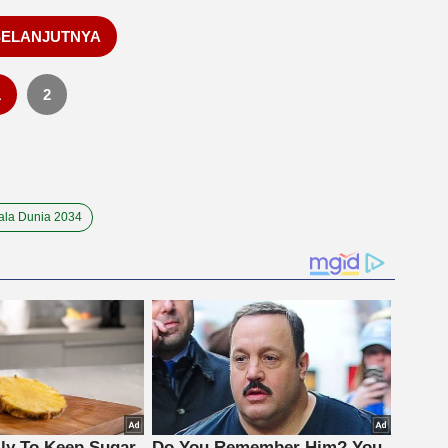
SELANJUTNYA
1
2
ala Dunia 2034