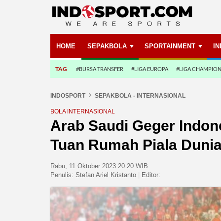
HOME
SEPAKBOLA
SPORTAINMENT
I
TAG
#BURSA TRANSFER
#LIGA EUROPA
#LIGA CHAMPIO
INDOSPORT
SEPAKBOLA - INTERNASIONAL
BOLA INTERNASIONAL
Arab Saudi Geger Indon
Tuan Rumah Piala Dunia
Rabu, 11 Oktober 2023 20:20 WIB
Penulis:
Stefan Ariel Kristanto
|
Editor: