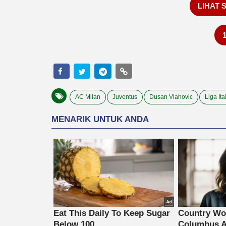
LIHAT 
AC Milan
Juventus
Dusan Vlahovic
Liga Ita