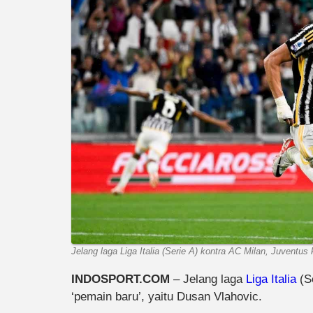
Jelang laga Liga Italia (Serie A) kontra AC Milan, Juventus
INDOSPORT.COM
– Jelang laga
Liga Italia
(Se
‘pemain baru’, yaitu Dusan Vlahovic.