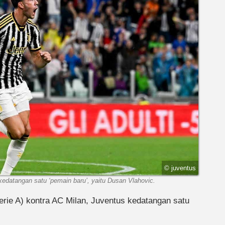
© juventus
 kedatangan satu ‘pemain baru’, yaitu Dusan Vlahovic.
rie A) kontra AC Milan, Juventus kedatangan satu