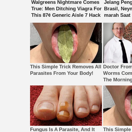
This Simple Trick Removes All
Doctor Fro
Parasites From Your Body!
Worms Come
The Morning
Fungus Is A Parasite, And It
This Simple