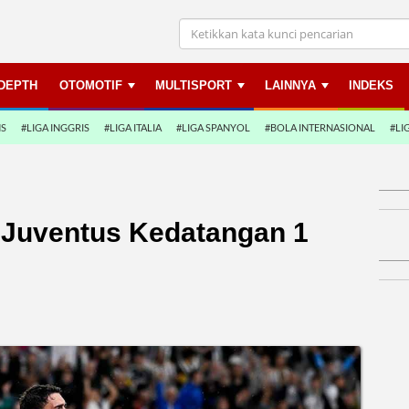
NDEPTH
OTOMOTIF
MULTISPORT
LAINNYA
INDEKS
NS
#LIGA INGGRIS
#LIGA ITALIA
#LIGA SPANYOL
#BOLA INTERNASIONAL
#LI
 Juventus Kedatangan 1