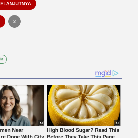
SELANJUTNYA
1
2
lia