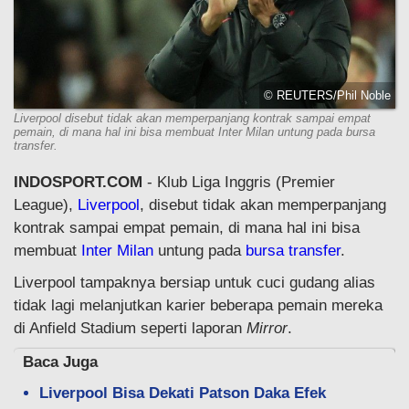
© REUTERS/Phil Noble
Liverpool disebut tidak akan memperpanjang kontrak sampai empat
pemain, di mana hal ini bisa membuat Inter Milan untung pada bursa
transfer.
INDOSPORT.COM
- Klub Liga Inggris (Premier
League),
Liverpool
, disebut tidak akan memperpanjang
kontrak sampai empat pemain, di mana hal ini bisa
membuat
Inter Milan
untung pada
bursa transfer
.
Liverpool tampaknya bersiap untuk cuci gudang alias
tidak lagi melanjutkan karier beberapa pemain mereka
di Anfield Stadium seperti laporan
Mirror
.
Baca Juga
Liverpool Bisa Dekati Patson Daka Efek