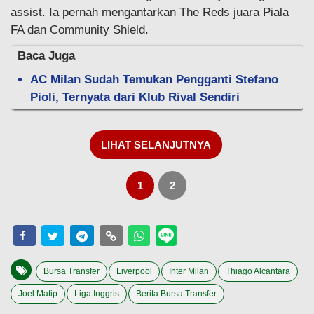
assist. Ia pernah mengantarkan The Reds juara Piala
FA dan Community Shield.
Baca Juga
AC Milan Sudah Temukan Pengganti Stefano
Pioli, Ternyata dari Klub Rival Sendiri
LIHAT SELANJUTNYA
1
2
Bursa Transfer
Liverpool
Inter Milan
Thiago Alcantara
Joel Matip
Liga Inggris
Berita Bursa Transfer