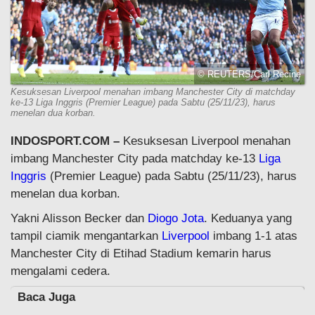
© REUTERS/Carl Recine
Kesuksesan Liverpool menahan imbang Manchester City di matchday
ke-13 Liga Inggris (Premier League) pada Sabtu (25/11/23), harus
menelan dua korban.
INDOSPORT.COM –
Kesuksesan Liverpool menahan
imbang Manchester City pada matchday ke-13
Liga
Inggris
(Premier League) pada Sabtu (25/11/23), harus
menelan dua korban.
Yakni Alisson Becker dan
Diogo Jota
. Keduanya yang
tampil ciamik mengantarkan
Liverpool
imbang 1-1 atas
Manchester City di Etihad Stadium kemarin harus
mengalami cedera.
Baca Juga