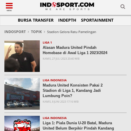
SUB-MENU
SUB-MENU
SUB-MENU
SUB-MENU
SUB-MENU
SUB-MENU
MENU
BURSA TRANSFER
INDEPTH
SPORTAINMENT
SEPAKBOLA
SPORTAINMENT
OTOMOTIF
BASKET
JADWAL
TOPIK HARI INI
LIGA 1
SELEBSPORT
MOTOGP
RAKET
KLASEMEN
PERATURAN OLAHRAGA
INDOSPORT
TOPIK
Stadion Gelora Ratu Pamelingan
LIGA 2
LIFESTYLE
FORMULA 1
MMA
TIPS DAN TRIK
LIGA 1
Alasan Madura United Pindah
LIGA INGGRIS
OTOMANIA
FUTSAL
INFOGRAFIS
Homebase di Awal Liga 1 2023/2024
KAMIS, 27 JULI 2023 20:40 WIB
LIGA ITALIA
OLIMPIK
GALERI FOTO
LIGA SPANYOL
E-SPORT
TEMPAT OLAHRAGA
LIGA CHAMPIONS
PASUKAN SEHAT
LIGA INDONESIA
Madura United Konsisten Pakai 2
LIGA JERMAN
KOMUNITAS SEHAT
Stadion di Liga 1, Kandang Jadi
Lumbung Poin?
LIGA PRANCIS
KAMIS, 8 JUNI 2023 17:16 WIB
LIGA EUROPA
LIGA INDONESIA
Liga 1: Piala Dunia U-20 Batal, Madura
United Belum Berpikir Pindah Kandang