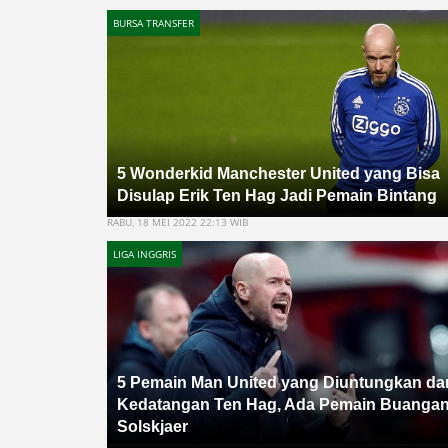
BURSA TRANSFER
5 Wonderkid Manchester United yang Bisa
Disulap Erik Ten Hag Jadi Pemain Bintang
RABU, 18 MEI 2022 22:13 WIB
LIGA INGGRIS
5 Pemain Man United yang Diuntungkan dar
Kedatangan Ten Hag, Ada Pemain Buanga
Solskjaer