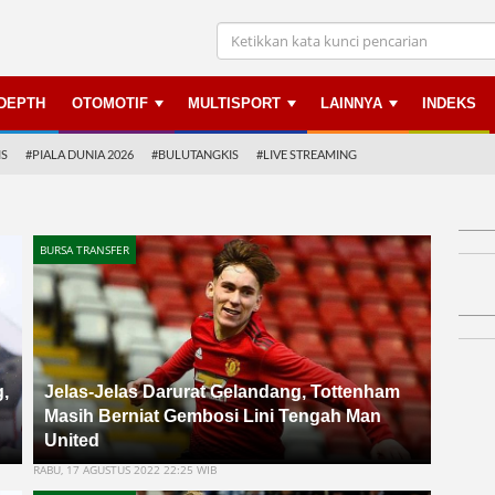
NDEPTH
OTOMOTIF
MULTISPORT
LAINNYA
INDEKS
IS
#PIALA DUNIA 2026
#BULUTANGKIS
#LIVE STREAMING
BURSA TRANSFER
,
Jelas-Jelas Darurat Gelandang, Tottenham
Masih Berniat Gembosi Lini Tengah Man
United
RABU, 17 AGUSTUS 2022 22:25 WIB