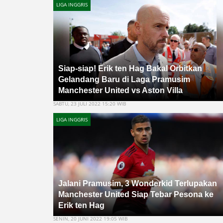
LIGA INGGRIS
Siap-siap! Erik ten Hag Bakal Orbitkan
Gelandang Baru di Laga Pramusim
Manchester United vs Aston Villa
SABTU, 23 JULI 2022 15:20 WIB
LIGA INGGRIS
Jalani Pramusim, 3 Wonderkid Terlupakan
Manchester United Siap Tebar Pesona ke
Erik ten Hag
SENIN, 20 JUNI 2022 19:05 WIB