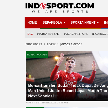
HOME
SEPAKBOLA
SPORTAINMENT
I
TAG
#BURSA TRANSFER
#LIGA CHAMPIONS
#LIGA INGGR
James Garner
INDOSPORT
TOPIK
BURSA TRANSFER
Bursa Transfer: Sudah Tidak Dapat De Jong
Man United Justru Resmi Lepas Murah The
Next Scholes!
KAMIS, 1 SEPTEMBER 2022 04:49 WIB