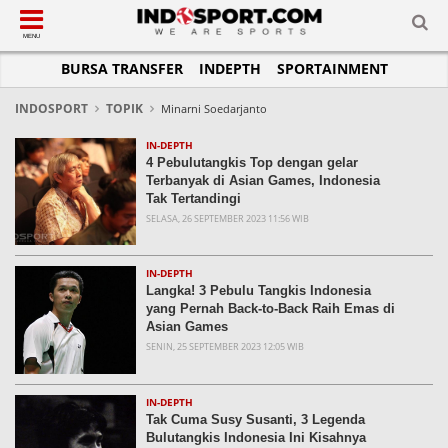
SUB-MENU
SUB-MENU
SUB-MENU
SUB-MENU
SUB-MENU
SUB-MENU
MENU
BURSA TRANSFER
INDEPTH
SPORTAINMENT
SEPAKBOLA
SPORTAINMENT
OTOMOTIF
BASKET
JADWAL
TOPIK HARI INI
LIGA 1
SELEBSPORT
MOTOGP
RAKET
KLASEMEN
PERATURAN OLAHRAGA
INDOSPORT
TOPIK
Minarni Soedarjanto
LIGA 2
LIFESTYLE
FORMULA 1
MMA
TIPS DAN TRIK
IN-DEPTH
4 Pebulutangkis Top dengan gelar
LIGA INGGRIS
OTOMANIA
FUTSAL
INFOGRAFIS
Terbanyak di Asian Games, Indonesia
Tak Tertandingi
LIGA ITALIA
OLIMPIK
GALERI FOTO
SELASA, 26 SEPTEMBER 2023 11:56 WIB
LIGA SPANYOL
E-SPORT
TEMPAT OLAHRAGA
LIGA CHAMPIONS
PASUKAN SEHAT
IN-DEPTH
Langka! 3 Pebulu Tangkis Indonesia
LIGA JERMAN
KOMUNITAS SEHAT
yang Pernah Back-to-Back Raih Emas di
Asian Games
LIGA PRANCIS
SENIN, 25 SEPTEMBER 2023 12:05 WIB
LIGA EUROPA
IN-DEPTH
Tak Cuma Susy Susanti, 3 Legenda
Bulutangkis Indonesia Ini Kisahnya