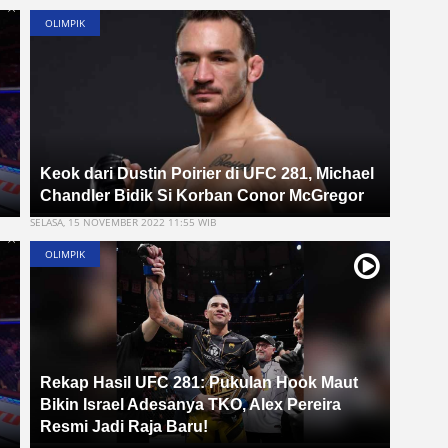
OLIMPIK
Keok dari Dustin Poirier di UFC 281, Michael
Chandler Bidik Si Korban Conor McGregor
SELASA, 15 NOVEMBER 2022 11:55 WIB
OLIMPIK
Rekap Hasil UFC 281: Pukulan Hook Maut
Bikin Israel Adesanya TKO, Alex Pereira
Resmi Jadi Raja Baru!