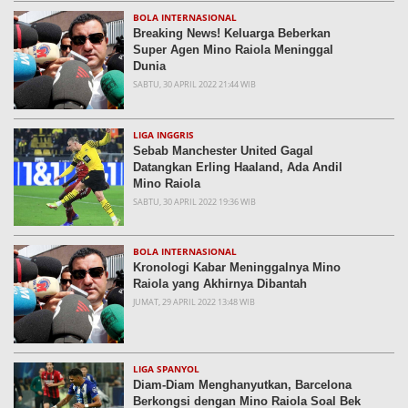
BOLA INTERNASIONAL
Breaking News! Keluarga Beberkan
Super Agen Mino Raiola Meninggal
Dunia
SABTU, 30 APRIL 2022 21:44 WIB
LIGA INGGRIS
Sebab Manchester United Gagal
Datangkan Erling Haaland, Ada Andil
Mino Raiola
SABTU, 30 APRIL 2022 19:36 WIB
BOLA INTERNASIONAL
Kronologi Kabar Meninggalnya Mino
Raiola yang Akhirnya Dibantah
JUMAT, 29 APRIL 2022 13:48 WIB
LIGA SPANYOL
Diam-Diam Menghanyutkan, Barcelona
Berkongsi dengan Mino Raiola Soal Bek