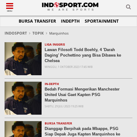
SUB-MENU
SUB-MENU
SUB-MENU
SUB-MENU
SUB-MENU
SUB-MENU
MENU
BURSA TRANSFER
INDEPTH
SPORTAINMENT
SEPAKBOLA
SPORTAINMENT
OTOMOTIF
BASKET
JADWAL
TOPIK HARI INI
LIGA 1
SELEBSPORT
MOTOGP
RAKET
KLASEMEN
PERATURAN OLAHRAGA
INDOSPORT
TOPIK
Marquinhos
LIGA 2
LIFESTYLE
FORMULA 1
MMA
TIPS DAN TRIK
LIGA INGGRIS
Lawan Filosofi Todd Boehly, 4 'Darah
LIGA INGGRIS
OTOMANIA
FUTSAL
INFOGRAFIS
Daging' Pochettino yang Bisa Dibawa ke
Chelsea
LIGA ITALIA
OLIMPIK
GALERI FOTO
MINGGU, 1 OKTOBER 2023 17:45 WIB
LIGA SPANYOL
E-SPORT
TEMPAT OLAHRAGA
LIGA CHAMPIONS
PASUKAN SEHAT
IN-DEPTH
Bedah Formasi Mengerikan Manchester
LIGA JERMAN
KOMUNITAS SEHAT
United Usai Gaet Kapten PSG
Marquinhos
LIGA PRANCIS
SABTU, 29 JULI 2023 19:25 WIB
LIGA EUROPA
BURSA TRANSFER
Dianggap Berpihak pada Mbappe, PSG
Siap Depak Juga Kapten Marquinhos ke