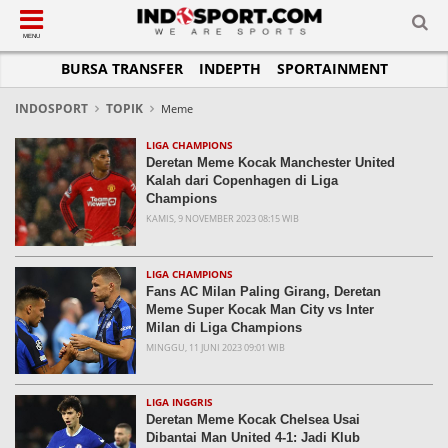
SUB-MENU
SUB-MENU
SUB-MENU
SUB-MENU
SUB-MENU
SUB-MENU
MENU
BURSA TRANSFER
INDEPTH
SPORTAINMENT
SEPAKBOLA
SPORTAINMENT
OTOMOTIF
BASKET
JADWAL
TOPIK HARI INI
LIGA 1
SELEBSPORT
MOTOGP
RAKET
KLASEMEN
PERATURAN OLAHRAGA
INDOSPORT
TOPIK
Meme
LIGA 2
LIFESTYLE
FORMULA 1
MMA
TIPS DAN TRIK
LIGA CHAMPIONS
Deretan Meme Kocak Manchester United
LIGA INGGRIS
OTOMANIA
FUTSAL
INFOGRAFIS
Kalah dari Copenhagen di Liga
Champions
LIGA ITALIA
OLIMPIK
GALERI FOTO
KAMIS, 9 NOVEMBER 2023 08:15 WIB
LIGA SPANYOL
E-SPORT
TEMPAT OLAHRAGA
LIGA CHAMPIONS
PASUKAN SEHAT
LIGA CHAMPIONS
Fans AC Milan Paling Girang, Deretan
LIGA JERMAN
KOMUNITAS SEHAT
Meme Super Kocak Man City vs Inter
Milan di Liga Champions
LIGA PRANCIS
MINGGU, 11 JUNI 2023 09:01 WIB
LIGA EUROPA
LIGA INGGRIS
Deretan Meme Kocak Chelsea Usai
Dibantai Man United 4-1: Jadi Klub