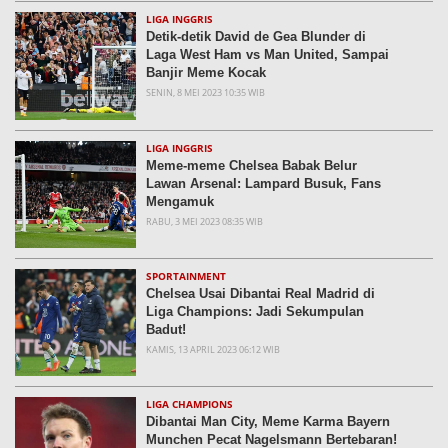
LIGA INGGRIS
Detik-detik David de Gea Blunder di
Laga West Ham vs Man United, Sampai
Banjir Meme Kocak
SENIN, 8 MEI 2023 10:35 WIB
LIGA INGGRIS
Meme-meme Chelsea Babak Belur
Lawan Arsenal: Lampard Busuk, Fans
Mengamuk
RABU, 3 MEI 2023 08:35 WIB
SPORTAINMENT
Chelsea Usai Dibantai Real Madrid di
Liga Champions: Jadi Sekumpulan
Badut!
KAMIS, 13 APRIL 2023 06:12 WIB
LIGA CHAMPIONS
Dibantai Man City, Meme Karma Bayern
Munchen Pecat Nagelsmann Bertebaran!