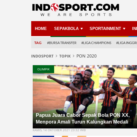
HOME
SEPAKBOLA
SPORTAINMENT
I
TAG
#BURSA TRANSFER
#LIGA CHAMPIONS
#LIGA INGGR
PON 2020
INDOSPORT
TOPIK
OLIMPIK
Papua Juara Cabor Sepak Bola PON XX,
Menpora Amali Turun Kalungkan Medali
KAMIS, 14 OKTOBER 2021 23:32 WIB