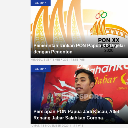
OLIMPIK
Pemerintah Izinkan PON Papua XX Digelar
dengan Penonton
MINGGU, 5 SEPTEMBER 2021 13:55 WIB
OLIMPIK
Persiapan PON Papua Jadi Kacau, Atlet
Renang Jabar Salahkan Corona
JUMAT, 13 NOVEMBER 2020 11:14 WIB