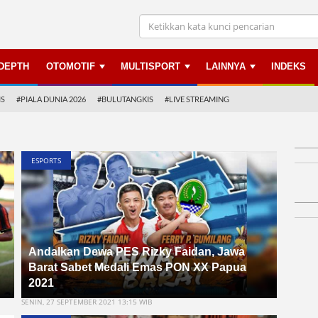
NDEPTH
OTOMOTIF
MULTISPORT
LAINNYA
INDEKS
IS
#PIALA DUNIA 2026
#BULUTANGKIS
#LIVE STREAMING
ESPORTS
Andalkan Dewa PES Rizky Faidan, Jawa
Barat Sabet Medali Emas PON XX Papua
2021
SENIN, 27 SEPTEMBER 2021 13:15 WIB