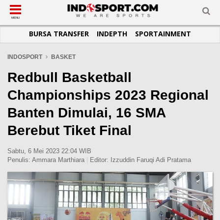
SUB-MENU
SUB-MENU
SUB-MENU
SUB-MENU
SUB-MENU
SUB-MENU
MENU
BURSA TRANSFER
INDEPTH
SPORTAINMENT
SEPAKBOLA
SPORTAINMENT
OTOMOTIF
BASKET
JADWAL
TOPIK HARI INI
LIGA 1
SELEBSPORT
MOTOGP
RAKET
KLASEMEN
PERATURAN OLAHRAGA
INDOSPORT
BASKET
LIGA 2
LIFESTYLE
FORMULA 1
MMA
TIPS DAN TRIK
Redbull Basketball
LIGA INGGRIS
OTOMANIA
FUTSAL
INFOGRAFIS
Championships 2023 Regional
LIGA ITALIA
OLIMPIK
GALERI FOTO
Banten Dimulai, 16 SMA
LIGA SPANYOL
E-SPORT
TEMPAT OLAHRAGA
Berebut Tiket Final
LIGA CHAMPIONS
PASUKAN SEHAT
LIGA JERMAN
KOMUNITAS SEHAT
Sabtu, 6 Mei 2023 22:04 WIB
Penulis:
Ammara Marthiara
|
Editor:
Izzuddin Faruqi Adi Pratama
LIGA PRANCIS
LIGA EUROPA